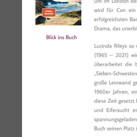
um im London der 
wird für Con ein
erfolgreichsten Ba
Drama, das unerbit
Blick ins Buch
Lucinda Rileys so
(1965 – 2021) wi
überarbeitet die 
„Sieben-Schwestern
große Leinwand ge
1960er Jahren, ei
diese Zeit gesetz
und Eifersucht 
spannungsgeladene
Buch seinen Platz