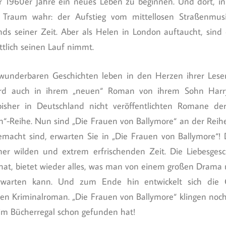
1960er Jahre ein neues Leben zu beginnen. Und dort, in
 Traum wahr: der Aufstieg vom mittellosen Straßenmus
nds seiner Zeit. Aber als Helen in London auftaucht, sind 
tlich seinen Lauf nimmt.
 wunderbaren Geschichten leben in den Herzen ihrer Leser
rd auch in ihrem „neuen“ Roman von ihrem Sohn Harry 
bisher in Deutschland nicht veröffentlichten Romane der
“-Reihe. Nun sind „Die Frauen von Ballymore“ an der Reihe
macht sind, erwarten Sie in „Die Frauen von Ballymore“! D
ner wilden und extrem erfrischenden Zeit. Die Liebesgesch
t hat, bietet wieder alles, was man von einem großen Drama
erwarten kann. Und zum Ende hin entwickelt sich die
n Kriminalroman. „Die Frauen von Ballymore“ klingen noc
 im Bücherregal schon gefunden hat!