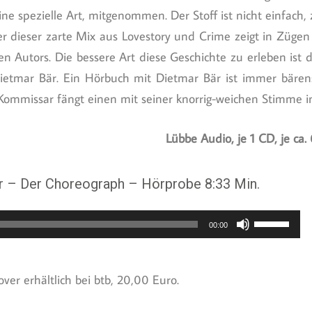
ine spezielle Art, mitgenommen. Der Stoff ist nicht einfach,
r dieser zarte Mix aus Lovestory und Crime zeigt in Zügen
hen Autors. Die bessere Art diese Geschichte zu erleben ist
ietmar Bär. Ein Hörbuch mit Dietmar Bär ist immer bären
-Kommissar fängt einen mit seiner knorrig-weichen Stimme 
Lübbe Audio, je 1 CD, je ca
 – Der Choreograph – Hörprobe 8:33 Min.
Pfeiltaste
00:00
Hoch/Runt
benutzen,
ver erhältlich bei btb, 20,00 Euro.
um
die