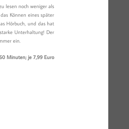
 zu lesen noch weniger als
 das Können eines später
 das Hörbuch, und das hat
starke Unterhaltung! Der
immer ein.
. 60 Minuten; je 7,99 Euro
n
er