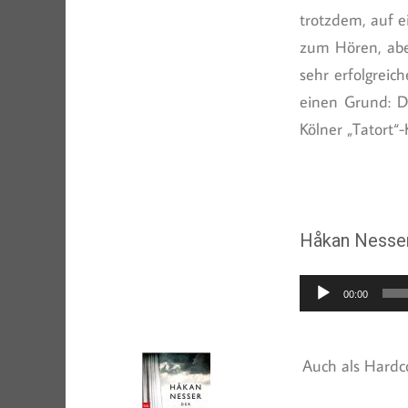
trotzdem, auf e
zum Hören, abe
sehr erfolgreic
einen Grund: D
Kölner „Tatort“
Håkan Nesser
Audio-
00:00
Player
Auch als Hardco