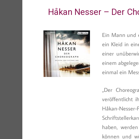
Håkan Nesser – Der Ch
Ein Mann und ein
ein Kleid in ei
einer unüberwi
einem abgelege
einmal ein Mes
„Der Choreogr
veröffentlicht 
Håkan-Nesser-
Schriftsteller
haben, werden 
können und wü