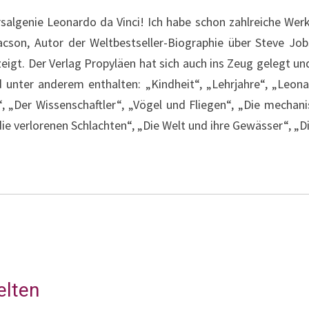
rsalgenie Leonardo da Vinci! Ich habe schon zahlreiche We
acson, Autor der Weltbestseller-Biographie über Steve Jo
zeigt. Der Verlag Propyläen hat sich auch ins Zeug gelegt 
unter anderem enthalten: „Kindheit“, „Lehrjahre“, „Leona
d“, „Der Wissenschaftler“, „Vögel und Fliegen“, „Die mecha
e verlorenen Schlachten“, „Die Welt und ihre Gewässer“, „D
elten