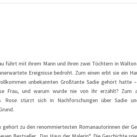
au führt mit ihrem Mann und ihren zwei Töchtern in Walto
 unerwartete Ereignisse bedroht. Zum einen erbt sie ein H
g vollkommen unbekannten Großtante Sadie gehört hatte – 
se Frau, und warum wurde nie von ihr erzählt? Zum a
n. Rose stürzt sich in Nachforschungen über Sadie 
Grund.
nox gehört zu den renommiertesten Romanautorinnen der Ge
neuen Bestseller „Das Haus der Malerin“. Die Geschichte spie