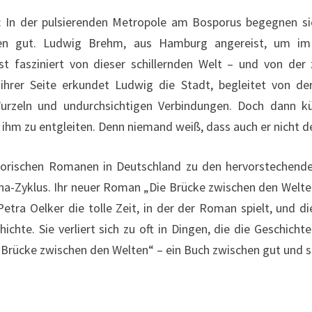
: In der pulsierenden Metropole am Bosporus begegnen sic
hen gut. Ludwig Brehm, aus Hamburg angereist, um im
ist fasziniert von dieser schillernden Welt – und von der
 ihrer Seite erkundet Ludwig die Stadt, begleitet von de
 Wurzeln und undurchsichtigen Verbindungen. Doch dann 
hm zu entgleiten. Denn niemand weiß, dass auch er nicht der
storischen Romanen in Deutschland zu den hervorstechend
na-Zyklus. Ihr neuer Roman „Die Brücke zwischen den Welten
 Petra Oelker die tolle Zeit, in der der Roman spielt, und
hte. Sie verliert sich zu oft in Dingen, die die Geschichte
e Brücke zwischen den Welten“ – ein Buch zwischen gut und s