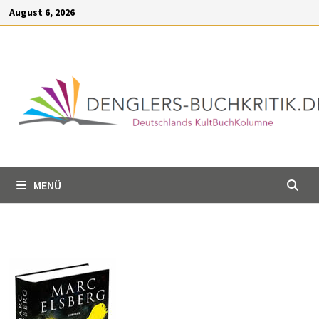
Inhalt
Zum
August 6, 2026
springen
Inhalt
springen
MENÜ