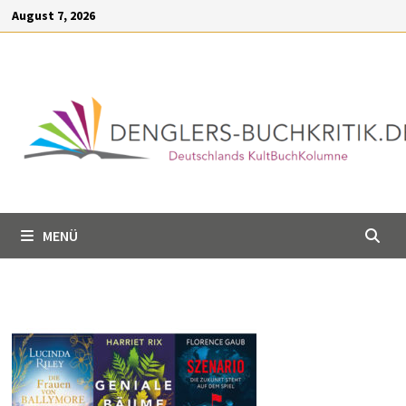
Inhalt
Zum
August 7, 2026
springen
Inhalt
springen
MENÜ