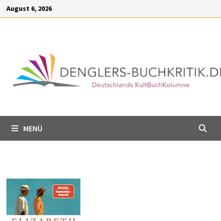
Inhalt
Zum
August 6, 2026
springen
Inhalt
springen
MENÜ