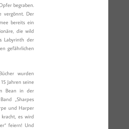
 Opfer begraben.
e vergönnt. Der
mee bereits ein
onäre, die wild
s Labyrinth der
nen gefährlichen
 Bücher wurden
 15 Jahren seine
an Bean in der
 Band „Sharpes
arpe und Harper
kracht, es wird
er“ feiern! Und