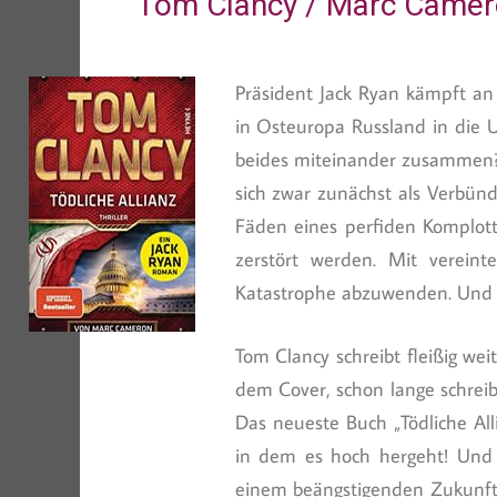
Tom Clancy / Marc Camero
Präsident Jack Ryan kämpft an
in Osteuropa Russland in die 
beides miteinander zusammen? 
sich zwar zunächst als Verbünd
Fäden eines perfiden Komplott
zerstört werden. Mit verein
Katastrophe abzuwenden. Und d
Tom Clancy schreibt fleißig we
dem Cover, schon lange schreibe
Das neueste Buch „Tödliche Allia
in dem es hoch hergeht! Und w
einem beängstigenden Zukunftsb