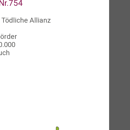
Nr.754
 Tödliche Allianz
örder
0.000
uch