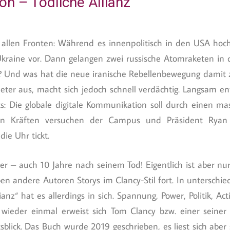
n – Tödliche Allianz
 allen Fronten: Während es innenpolitisch in den USA hoch
Ukraine vor. Dann gelangen zwei russische Atomraketen in 
Und was hat die neue iranische Rebellenbewegung damit z
eter aus, macht sich jedoch schnell verdächtig. Langsam ent
s: Die globale digitale Kommunikation soll durch einen ma
ten Kräften versuchen der Campus und Präsident Ryan 
ie Uhr tickt.
iter – auch 10 Jahre nach seinem Tod! Eigentlich ist aber n
n andere Autoren Storys im Clancy-Stil fort. In unterschied
nz“ hat es allerdings in sich. Spannung, Power, Politik, Actio
ieder einmal erweist sich Tom Clancy bzw. einer seiner
lick. Das Buch wurde 2019 geschrieben, es liest sich aber s