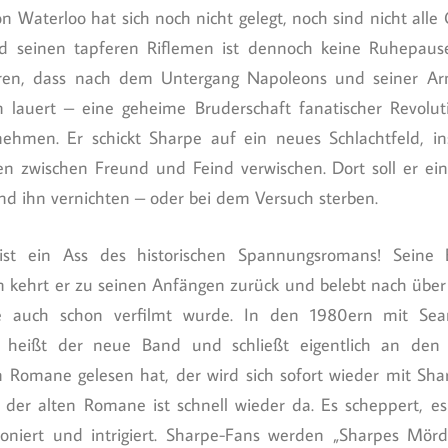
n Waterloo hat sich noch nicht gelegt, noch sind nicht alle
d seinen tapferen Riflemen ist dennoch keine Ruhepaus
hren, dass nach dem Untergang Napoleons und seiner Ar
 lauert – eine geheime Bruderschaft fanatischer Revoluti
nehmen. Er schickt Sharpe auf ein neues Schlachtfeld, in
ien zwischen Freund und Feind verwischen. Dort soll er ei
nd ihn vernichten – oder bei dem Versuch sterben.
 ist ein Ass des historischen Spannungsromans! Seine
n kehrt er zu seinen Anfängen zurück und belebt nach über
die auch schon verfilmt wurde. In den 1980ern mit Se
“ heißt der neue Band und schließt eigentlich an den
n Romane gelesen hat, der wird sich sofort wieder mit Sh
der alten Romane ist schnell wieder da. Es scheppert, es 
oniert und intrigiert. Sharpe-Fans werden „Sharpes Mörd