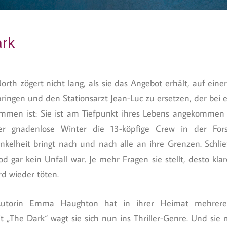
rk
orth zögert nicht lang, als sie das Angebot erhält, auf ein
pringen und den Stationsarzt Jean-Luc zu ersetzen, der bei 
men ist: Sie ist am Tiefpunkt ihres Lebens angekommen 
der gnadenlose Winter die 13-köpfige Crew in der Fors
kelheit bringt nach und nach alle an ihre Grenzen. Schlie
od gar kein Unfall war. Je mehr Fragen sie stellt, desto kla
rd wieder töten.
 Autorin Emma Haughton hat in ihrer Heimat mehrer
mit „The Dark“ wagt sie sich nun ins Thriller-Genre. Und si