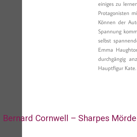
einiges zu lerne
Protagonisten m
Können der Auto
Spannung kommt 
selbst spannende
Emma Haughton h
durchgängig an
Hauptfigur Kate.
Bernard Cornwell – Sharpes Mörde