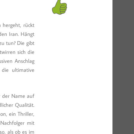
 hergeht, rückt
den Iran. Hängt
u tun? Die gibt
wirren sich die
ssiven Anschlag
die ultimative
ur der Name auf
licher Qualität.
n, ein Thriller,
 Nachfolger mit
o, als ob es im