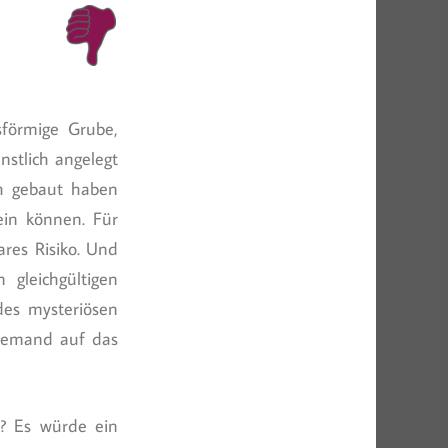
sförmige Grube,
nstlich angelegt
ch gebaut haben
ein können. Für
ares Risiko. Und
 gleichgültigen
des mysteriösen
niemand auf das
i? Es würde ein