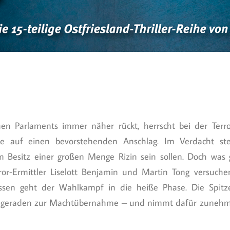
n Parlaments immer näher rückt, herrscht bei der Terr
ise auf einen bevorstehenden Anschlag. Im Verdacht s
 im Besitz einer großen Menge Rizin sein sollen. Doch wa
rror-Ermittler Liselott Benjamin und Martin Tong versuche
ssen geht der Wahlkampf in die heiße Phase. Die Spitz
 Zielgeraden zur Machtübernahme – und nimmt dafür zunehm