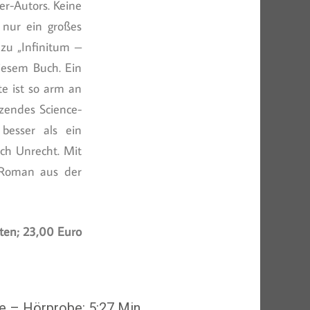
r-Autors. Keine
 nur ein großes
 zu „Infinitum –
iesem Buch. Ein
te ist so arm an
zendes Science-
besser als ein
ch Unrecht. Mit
n Roman aus der
iten; 23,00 Euro
e – Hörprobe: 5:27 Min.