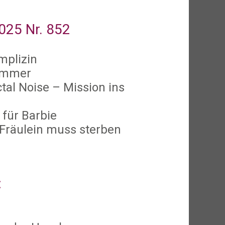
25 Nr. 852
mplizin
ammer
tal Noise – Mission ins
 für Barbie
Fräulein muss sterben
: