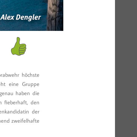
orabwehr höchste
teht eine Gruppe
s genau haben die
n fieberhaft, den
enkandidatin der
end zweifelhafte