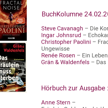
BuchKolumne 24.02.20
Steve Cavanagh
– Die Ko
Ingar Johnsrud
– Echok
Christopher Paolini
– Frac
Ungewisse
Renée Rosen
– Ein Leben
Grän & Waldenfels
– Das 
Hörbuch zur Ausgabe 
Anne Stern
–