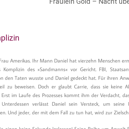
Fräulein Gold – Nacht üb
plizin
e Frau Amerikas. Ihr Mann Daniel hat vierzehn Menschen erm
s Komplizin des »Sandmanns« vor Gericht. FBI, Staatsan
on den Taten wusste und Daniel gedeckt hat. Für ihren Anw
eil zu beweisen. Doch er glaubt Carrie, dass sie keine
 Erst im Laufe des Prozesses kommt ihm der Verdacht, das
 Unterdessen verlässt Daniel sein Versteck, um seine 
n. Und jeder, der mit dem Fall zu tun hat, wird zur Zielsch
 die einen keine Sekunde loslassen! Seine Reihe um Anwalt 