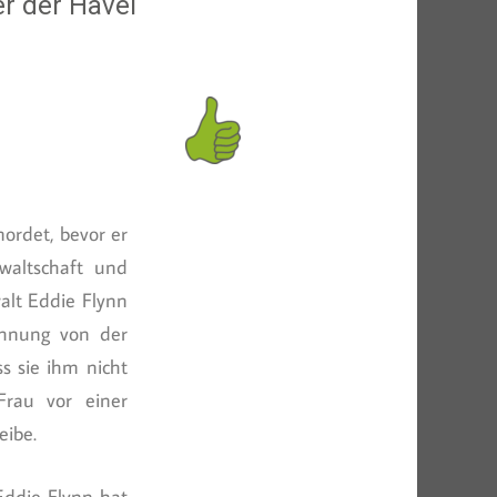
er der Havel
ordet, bevor er
waltschaft und
alt Eddie Flynn
 Ahnung von der
s sie ihm nicht
Frau vor einer
eibe.
Eddie Flynn hat