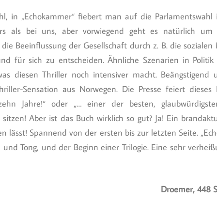
hl, in „Echokammer“ fiebert man auf die Parlamentswahl 
rs als bei uns, aber vorwiegend geht es natürlich um
die Beeinflussung der Gesellschaft durch z. B. die soziale
d für sich zu entscheiden. Ähnliche Szenarien in Politik
as diesen Thriller noch intensiver macht. Beängstigend u
riller-Sensation aus Norwegen. Die Presse feiert dieses 
 zehn Jahre!“ oder „… einer der besten, glaubwürdigsten
sitzen! Aber ist das Buch wirklich so gut? Ja! Ein brandaktue
en lässt! Spannend von der ersten bis zur letzten Seite. „E
n und Tong, und der Beginn einer Trilogie. Eine sehr verheißu
Droemer, 448 S