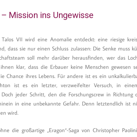
e – Mission ins Ungewisse
los VII wird eine Anomalie entdeckt: eine riesige krei
d, dass sie nur einen Schluss zulassen: Die Senke muss kü
schaftsteam soll mehr darüber herausfinden, wer das Lo
ihnen klar, dass die Erbauer keine Menschen gewesen s
die Chance ihres Lebens. Für andere ist es ein unkalkulierb
ton ist es ein letzter, verzweifelter Versuch, in einem
Doch jeder Schritt, den die Forschungscrew in Richtung 
 hinein in eine unbekannte Gefahr. Denn letztendlich ist 
en wird.
hne die großartige „Eragon“-Saga von Christopher Paolin