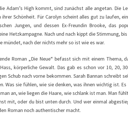
die Adam’s High kommt, sind zunächst alle angetan. Die Leh
 ihrer Schönheit. Für Carolyn scheint alles gut zu laufen, e
falschen Jungen, und dessen Ex-Freundin Brooke, das pop
, eine Hetzkampagne. Nach und nach kippt die Stimmung, bis
he mündet, nach der nichts mehr so ist wie es war.
nde Roman „Die Neue“ befasst sich mit einem Thema, das 
Hass, körperliche Gewalt. Das gab es schon vor 10, 20, 3
rigen Schub nach vorne bekommen. Sarah Bannan schreibt seh
as sie fühlen, wie sie denken, was ihnen wichtig ist. Es ge
man an, wie liegen die Haare, wie schlank ist man. Man fühl
t mit, oder du bist unten durch. Und wer einmal abgestie
s den Roman noch authentischer macht.