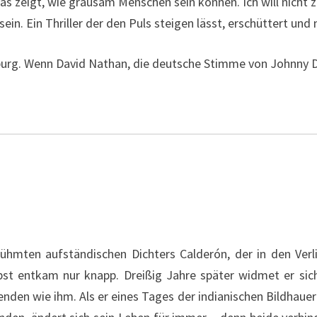
as zeigt, wie grausam Menschen sein können. Ich will nicht z
sein. Ein Thriller der den Puls steigen lässt, erschüttert un
urg. Wenn David Nathan, die deutsche Stimme von Johnny Dep
ühmten aufständischen Dichters Calderón, der in den Verl
bst entkam nur knapp. Dreißig Jahre später widmet er sic
nden wie ihm. Als er eines Tages der indianischen Bildhauer