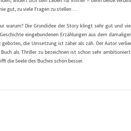
finden, ändert sich sein Leben für immer – denn beide verb
ie gut, zu viele Fragen zu stellen …
 nur warum? Die Grundidee der Story klingt sehr gut und vie
 Geschichte eingebundenen Erzählungen aus dem damaligen u
t geboten, die Umsetzung ist zäher als zäh. Der Autor verlier
uch als Thriller zu bezeichnen ist schon sehr ambitioniert
fft die Seele des Buches schon besser.