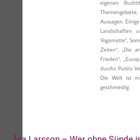
eigenen Buchti
Themengebiete, 
Aussagen. Einig
Landschaften u
Yogamatte“, Somm
Zeiten“, „Die a
Frieden“, „Euro
durchs Putins V
Die Welt ist m
geschmeidig.
Åsa Larsson – Wer ohne Sünde i