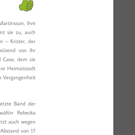
 Martinsson, ihm
mt sie zu, auch
 – Krister, der
wütend von ihr
 Case, dem sie
hre Heimatstadt
en Vergangenheit
letzte Band der
wältin Rebecka
etzt auch wegen
m Abstand von 17