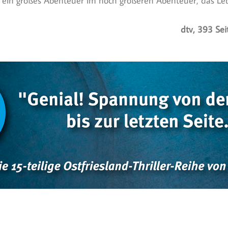
ag ein großes Abenteuer im noch größeren Abenteuer, das Le
dtv, 393 Sei