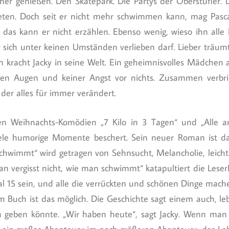
er genießen. Den Skatepark. Die Partys der Oberstufler. 
ten. Doch seit er nicht mehr schwimmen kann, mag Pas
 das kann er nicht erzählen. Ebenso wenig, wieso ihn alle
 sich unter keinen Umständen verlieben darf. Lieber träumt 
n kracht Jacky in seine Welt. Ein geheimnisvolles Mädchen 
uen Augen und keiner Angst vor nichts. Zusammen verbri
 der alles für immer verändert.
nen Weihnachts-Komödien „7 Kilo in 3 Tagen“ und „Alle 
ele humorige Momente beschert. Sein neuer Roman ist da
schwimmt“ wird getragen von Sehnsucht, Melancholie, leicht
Man vergisst nicht, wie man schwimmt“ katapultiert die Lese
al 15 sein, und alle die verrückten und schönen Dinge mac
m Buch ist das möglich. Die Geschichte sagt einem auch, le
en geben könnte. „Wir haben heute“, sagt Jacky. Wenn man