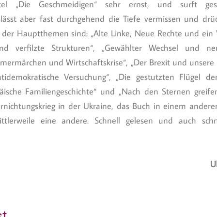
tel „Die Geschmeidigen“ sehr ernst, und surft ges
lässt aber fast durchgehend die Tiefe vermissen und drü
e der Hauptthemen sind: „Alte Linke, Neue Rechte und ein 
nd verfilzte Strukturen“, „Gewählter Wechsel und ne
ermärchen und Wirtschaftskrise“, „Der Brexit und unsere 
ntidemokratische Versuchung“, „Die gestutzten Flügel der
päische Familiengeschichte“ und „Nach den Sternen greifen
ernichtungskrieg in der Ukraine, das Buch in einem andere
ittlerweile eine andere. Schnell gelesen und auch sch
U
st