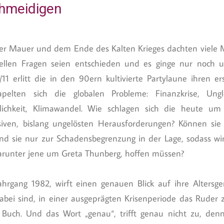
hmeidigen
er Mauer und dem Ende des Kalten Krieges dachten viele 
iellen Fragen seien entschieden und es ginge nur noch u
11 erlitt die in den 90ern kultivierte Partylaune ihren 
elten sich die globalen Probleme: Finanzkrise, Ungle
lichkeit, Klimawandel. Wie schlagen sich die heute um
iven, bislang ungelösten Herausforderungen? Können sie 
nd sie nur zur Schadensbegrenzung in der Lage, sodass wi
arunter jene um Greta Thunberg, hoffen müssen?
hrgang 1982, wirft einen genauen Blick auf ihre Altersge
bei sind, in einer ausgeprägten Krisenperiode das Ruder
 Buch. Und das Wort „genau“, trifft genau nicht zu, de