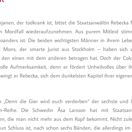
janen, der todkrank ist, bittet die Staatsanwältin Rebecka
ten Mordfall wiederaufzunehmen. Aus purem Mitleid stim
anders ist: Die beiden wichtigsten Männer in ihrem Leben
d Mons, der smarte Jurist aus Stockholm – haben sich 
den einen mit dem anderen betrogen hat. Doch der Cold
volle Aufmerksamkeit, denn er fördert Unheilvolles über i
zwingt er Rebecka, sich dem dunkelsten Kapitel ihrer eigen
h „Denn die Gier wird euch verderben“ der sechste und 
son-Reihe. Die Schwedin Åsa Larsson hat mit Staatsan
ffen, die man nicht mehr aus dem Kopf bekommt. Nicht zul
un Schluss ist, nach schon sechs Bänden, die allerdings i