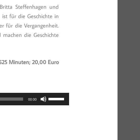
Britta Steffenhagen und
ist für die Geschichte in
r für die Vergangenheit.
d machen die Geschichte
525 Minuten; 20,00 Euro
Pfeiltasten
00:00
Hoch/Runter
benutzen,
um
die