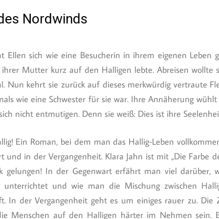
 des Nordwinds
 Ellen sich wie eine Besucherin in ihrem eigenen Leben ge
t ihrer Mutter kurz auf den Halligen lebte. Abreisen wollte 
l. Nun kehrt sie zurück auf dieses merkwürdig vertraute F
mals wie eine Schwester für sie war. Ihre Annäherung wühlt 
 sich nicht entmutigen. Denn sie weiß: Dies ist ihre Seelenhe
 Hallig! Ein Roman, bei dem man das Hallig-Leben vollkomme
 und in der Vergangenheit. Klara Jahn ist mit „Die Farbe d
ck gelungen! In der Gegenwart erfährt man viel darüber, 
ig unterrichtet und wie man die Mischung zwischen Hal
ft. In der Vergangenheit geht es um einiges rauer zu. Die 
ie Menschen auf den Halligen härter im Nehmen sein. 