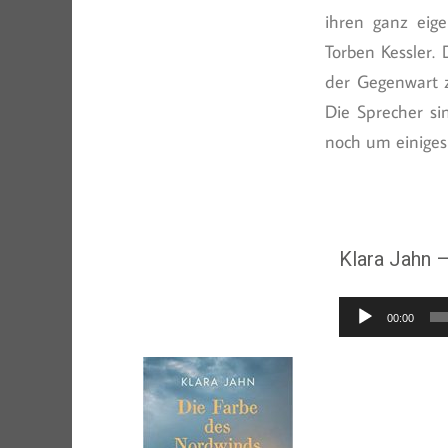
ihren ganz eig
Torben Kessler. 
der Gegenwart z
Die Sprecher s
noch um einiges 
Klara Jahn 
Audio-
00:00
Player