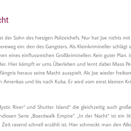
cht
st der Sohn des hiesigen Polizeichefs. Nur hat Joe nichts mi
ereweg ein: den des Gangsters. Als Kleinkrimineller schlägt 
n eines einflussreichen Großkriminellen. Kein guter Plan. 
der. Hier kämpft er ums Überleben und lernt dabei Maso Pe
fängnis heraus seine Macht ausspielt. Als Joe wieder freiko
en Amerikas und bis nach Kuba. Er wird vom einst kleinen K
ystic River“ und Shutter Island“ die gleichzeitig auch gro
diosen Serie „Boardwalk Empire“. „In der Nacht“ ist ein li
 Zeit rasend schnell erzählt ist. Hier schmeckt man den Alko