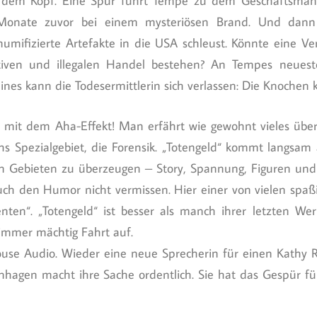
dem Kopf. Eine Spur führt Tempe zu dem Geschäftsmann
 Monate zuvor bei einem mysteriösen Brand. Und dann 
mumifizierte Artefakte in die USA schleust. Könnte eine 
en und illegalen Handel bestehen? An Tempes neuestem
eines kann die Todesermittlerin sich verlassen: Die Knochen
tur mit dem Aha-Effekt! Man erfährt wie gewohnt vieles üb
chs Spezialgebiet, die Forensik. „Totengeld“ kommt langsam 
llen Gebieten zu überzeugen – Story, Spannung, Figuren und
auch den Humor nicht vermissen. Hier einer von vielen spaß
otienten“. „Totengeld“ ist besser als manch ihrer letzten 
immer mächtig Fahrt auf.
use Audio. Wieder eine neue Sprecherin für einen Kathy Re
nhagen macht ihre Sache ordentlich. Sie hat das Gespür für
.