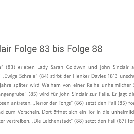
air Folge 83 bis Folge 88
n“ (83) erleben Lady Sarah Goldwyn und John Sinclair a
i „Ewige Schreie“ (84) stirbt der Henker Davies 1813 unsc
Jahre später wird Walham von einer Reihe unheimlicher S
langengrube“ (85) wird für John Sinclair zur Falle. Er jagt
en antreten. „Terror der Tongs“ (86) setzt den Fall (85) f
d zum Vorschein. Dort öffnet sich ein Tor in die unheimli
vertreiben. „Die Leichenstadt“ (88) setzt den Fall (87) for