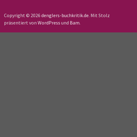
Copyright © 2026
denglers-buchkritik.de
. Mit Stolz
präsentiert von
WordPress
und
Bam
.