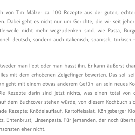
 von Tim Mälzer ca. 100 Rezepte aus der guten, echten
en. Dabei geht es nicht nur um Gerichte, die wir seit jehe
tlerweile nicht mehr wegzudenken sind, wie Pasta, Burg
ionell deutsch, sondern auch italienisch, spanisch, türkisc
ntweder man liebt oder man hasst ihn. Er kann äußerst cha
lles mit dem erhobenen Zeigefinger bewerten. Das soll sei
 man geht mit einem etwas anderem Gefühl an sein neues K
ie Rezepte darin sind jetzt nichts, was einen total von d
 auf dem Buchcover stehen würde, von diesem Kochbuch sic
nde Rezepte: Knödelauflauf, Kartoffelsalat, Königsberger Klo
pitz, Entenbrust, Linsenpasta. Für jemanden, der noch überha
ansonsten eher nicht.