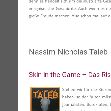
denn es handelt sich um die illustrierte 
ereignisreiche Geschichte. Auch wenn es n
große Freude machen. Also schon mal auf d
Nassim Nicholas Taleb
Skin in the Game – Das Ris
Stehen wir für die Risike
haben, so der Autor, müsse
Journalisten, Bürokraten, 