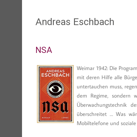
Andreas Eschbach
NSA
Weimar 1942: Die Program
mit deren Hilfe alle Bürg
untertauchen muss, regen s
dem Regime, sondern wir
Überwachungstechnik d
überschreitet … Was wär
Mobiltelefone und sozial