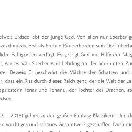
lwelt Erdsee lebt der junge Ged. Von allen nur Sperber ge
zeschmieds. Erst als brutale Räuberhorden sein Dorf überfal
liche Fähigkeiten verfügt. Es gelingt Ged mit Hilfe der Ma
hr, wie es war. Sperber wird Lehrling an der berühmten Za
unter Beweis: Er beschwört die Mächte der Schatten und
er, dass ein Riss durch dieses Reich geht, der die Welt der 
iesterin Tenar und Tehanu, der Tochter der Drachen, ste
rdsee.
929 – 2018) gehört zu den großen Fantasy-Klassikern! Und 
in wuchtiges und schönes Gesamtwerk geschaffen. Doch die